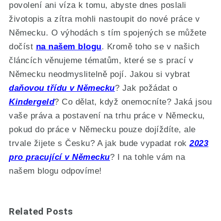
povolení ani víza k tomu, abyste dnes poslali
životopis a zítra mohli nastoupit do nové práce v
Německu. O výhodách s tím spojených se můžete
dočíst
na našem blogu
. Kromě toho se v našich
článcích věnujeme tématům, které se s prací v
Německu neodmyslitelně pojí. Jakou si vybrat
daňovou třídu v Německu
? Jak požádat o
Kindergeld
? Co dělat, když onemocníte? Jaká jsou
vaše práva a postavení na trhu práce v Německu,
pokud do práce v Německu pouze dojíždíte, ale
trvale žijete s Česku? A jak bude vypadat rok
2023
pro pracující v Německu
? I na tohle vám na
našem blogu odpovíme!
Related Posts