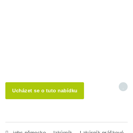
Ucházet se o tuto nabídku
jobs německo
lakýrník
Lakýrník práškové