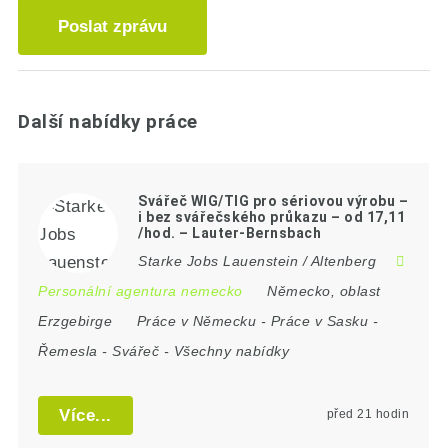
Poslat zprávu
Další nabídky práce
Svářeč WIG/TIG pro sériovou výrobu –
i bez svářečského průkazu – od 17,11
/hod. – Lauter-Bernsbach
Starke Jobs Lauenstein / Altenberg
Personální agentura nemecko
Německo
,
oblast
Erzgebirge
Práce v Německu
-
Práce v Sasku
-
Řemesla
-
Svářeč
-
Všechny nabídky
Více...
před 21 hodin