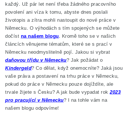
každý. Už pár let není třeba žádného pracovního
povolení ani víza k tomu, abyste dnes poslali
životopis a zítra mohli nastoupit do nové práce v
Německu. O výhodách s tím spojených se můžete
dočíst
na našem blogu
. Kromě toho se v našich
článcích věnujeme tématům, které se s prací v
Německu neodmyslitelně pojí. Jakou si vybrat
daňovou třídu v Německu
? Jak požádat o
Kindergeld
? Co dělat, když onemocníte? Jaká jsou
vaše práva a postavení na trhu práce v Německu,
pokud do práce v Německu pouze dojíždíte, ale
trvale žijete s Česku? A jak bude vypadat rok
2023
pro pracující v Německu
? I na tohle vám na
našem blogu odpovíme!