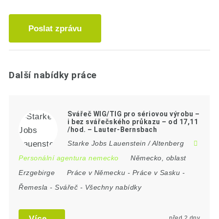
Poslat zprávu
Další nabídky práce
Svářeč WIG/TIG pro sériovou výrobu –
i bez svářečského průkazu – od 17,11
/hod. – Lauter-Bernsbach
Starke Jobs Lauenstein / Altenberg
Personální agentura nemecko
Německo
,
oblast
Erzgebirge
Práce v Německu
-
Práce v Sasku
-
Řemesla
-
Svářeč
-
Všechny nabídky
Více...
před 2 dny