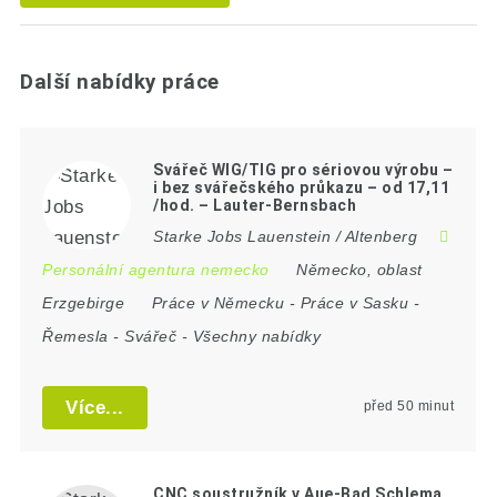
Další nabídky práce
Svářeč WIG/TIG pro sériovou výrobu –
i bez svářečského průkazu – od 17,11
/hod. – Lauter-Bernsbach
Starke Jobs Lauenstein / Altenberg
Personální agentura nemecko
Německo
,
oblast
Erzgebirge
Práce v Německu
-
Práce v Sasku
-
Řemesla
-
Svářeč
-
Všechny nabídky
Více...
před 50 minut
CNC soustružník v Aue-Bad Schlema