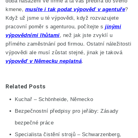
doba nasazení ve firmě a ta vás přebírá do svého
kmene,
musíte i tak podat výpověď v agentuře
?
Když už jsme u té výpovědi, když rozvazujete
pracovní poměr s agenturou, počítejte s
jinými
výpovědními lhůtami
, než jak jste zvyklí u
přímého zaměstnání pod firmou. Ostatní náležitosti
výpovědi ale musí zůstat stejné, jinak je taková
výpověď v Německu neplatná
.
Related Posts
Kuchař – Schönheide, Německo
Bezpečnostní předpisy pro jeřáby: Zásady
bezpečné práce
Specialista čistění strojů – Schwarzenberg,