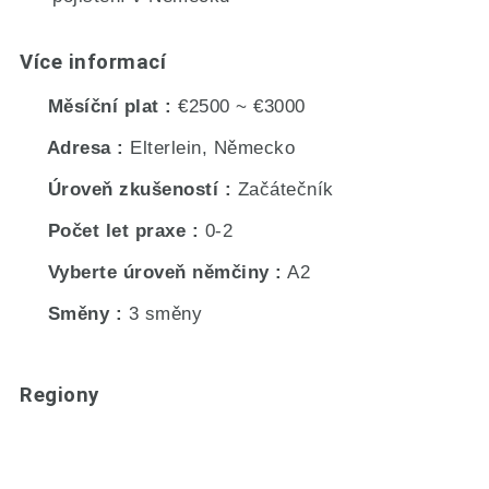
Více informací
Měsíční plat
€2500 ~ €3000
Adresa
Elterlein, Německo
Úroveň zkušeností
Začátečník
Počet let praxe
0-2
Vyberte úroveň němčiny
A2
Směny
3 směny
Regiony