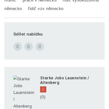
hranic
práce v Německu
řidič vysokozdvihu
německo
řidič vzv německo
Sdílet nabídku
Starke Jobs Lauenstein /
Altenberg
(0)