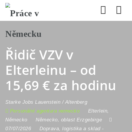
Nav
Řidič VZV v
Elterleinu – od
15,69 € za hodinu
Starke Jobs Lauenstein / Altenberg
Personální agentura nemecko
Elterlein
,
Německo
Německo
,
oblast Erzgebirge
07/07/2026
Doprava, logistika a sklad
-