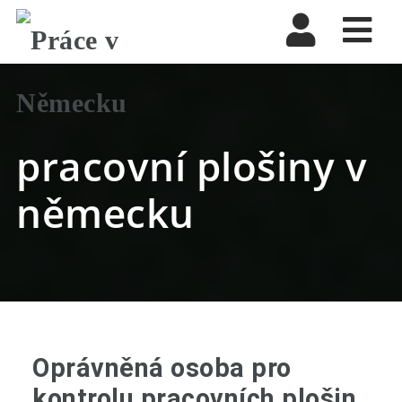
Nav
pracovní plošiny v
německu
Oprávněná osoba pro
kontrolu pracovních plošin