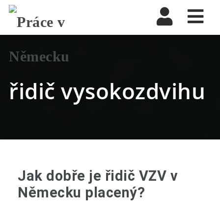
Nav
řidič vysokozdvihu
Jak dobře je řidič VZV v
Německu placený?