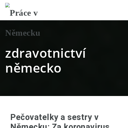
N
zdravotnictví
německo
Pečovatelky a sestry v
Německu: Za koronavirus