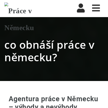
Nav
co obnáší práce v
německu?
Agentura práce v Německu
– výhody a nevýhody