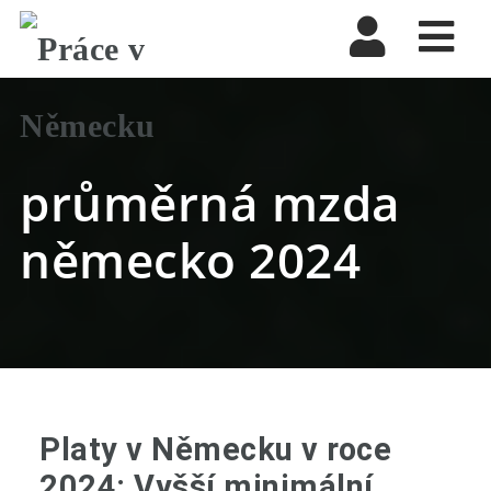
Nav
průměrná mzda
německo 2024
Platy v Německu v roce
2024: Vyšší minimální