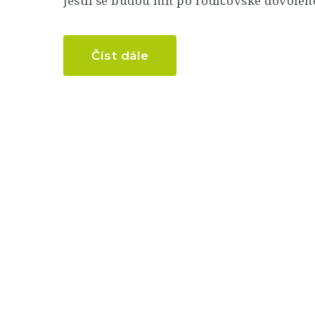
jestli se budou mít po rodičovské dovole
Číst dále