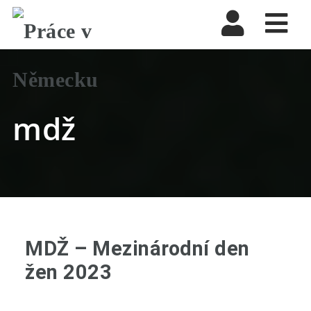
Nav
mdž
MDŽ – Mezinárodní den
žen 2023